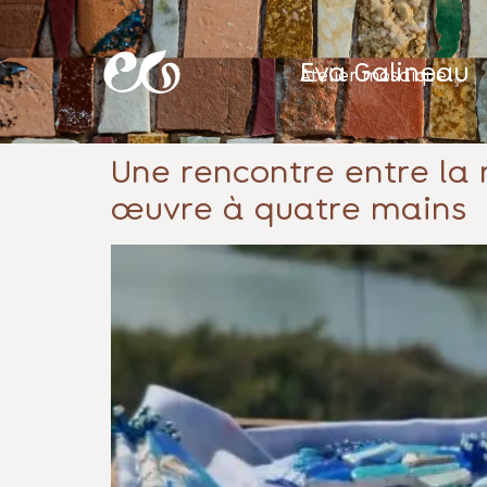
Eva Galineau
Atelier mosaïque
Une rencontre entre la 
œuvre à quatre mains