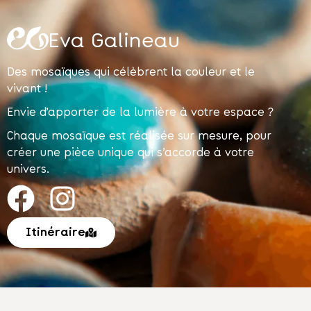
Eva Galineau
Des mosaïques qui célèbrent la couleur et le
vivant !
Envie d’apporter de la lumière à votre espace ?
Chaque mosaïque est réalisée sur mesure, pour
créer une pièce unique qui s’accorde à votre
univers.
Itinéraire