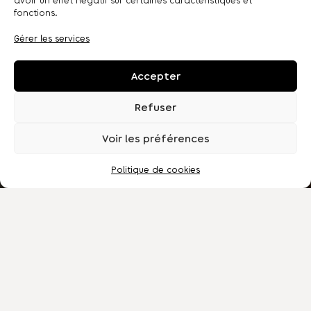
avoir un effet négatif sur certaines caractéristiques et
Accueil
fonctions.
Boutique
Gérer les services
La mosaïste
Les Cours
Accepter
Contact / FAQ
Refuser
Voir les préférences
Politique de cookies